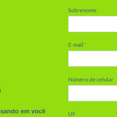
Sobrenome
E-mail
*
Número de celular
S
nsando em você
UF